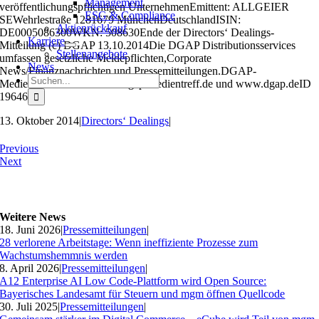
Management
veröffentlichungspflichtigen UnternehmenEmittent: ALLGEIER
ESG & Compliance
SEWehrlestraße 1281679 MünchenDeutschlandISIN:
Aktienrückkauf
DE0005086300WKN: 508630Ende der Directors‘ Dealings-
Karriere
Mitteilung (c) DGAP 13.10.2014Die DGAP Distributionsservices
Stellenangebote
umfassen gesetzliche Meldepflichten,Corporate
News
News/Finanznachrichten und Pressemitteilungen.DGAP-
Suche
Medienarchive unter www.dgap-medientreff.de und www.dgap.deID
nach:
19646
13. Oktober 2014
|
Directors‘ Dealings
|
Previous
Next
Weitere News
18. Juni 2026
|
Pressemitteilungen
|
28 verlorene Arbeitstage: Wenn ineffiziente Prozesse zum
Wachstumshemmnis werden
8. April 2026
|
Pressemitteilungen
|
A12 Enterprise AI Low Code-Plattform wird Open Source:
Bayerisches Landesamt für Steuern und mgm öffnen Quellcode
30. Juli 2025
|
Pressemitteilungen
|