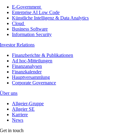
E-Government
Enterprise AI Low Code
Künstliche Intelligenz & Data Analytics
Cloud
Business Software
Information Security
Investor Relations
Finanzberichte & Publikationen
Ad hoc-Mitteilungen
Finanzanalysen
Finanzkalender
Hauptversammlung
Corporate Governance
Über uns
Allgeier-Gruppe
Allgeier SE
Karriere
News
Get in touch