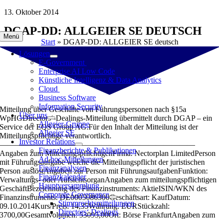
Zum
13. Oktober 2014
Inhalt
DGAP-DD: ALLGEIER SE DEUTSCH
springen
Menü
Start
»
DGAP-DD: ALLGEIER SE deutsch
Lösungen
E-Government
Enterprise AI Low Code
Künstliche Intelligenz & Data Analytics
Cloud
Business Software
Information Security
Mitteilung über Geschäfte von Führungspersonen nach §15a
Über uns
WpHGDirectors‘-Dealings-Mitteilung übermittelt durch DGAP – ein
Allgeier-Gruppe
Service der EQS Group AG.Für den Inhalt der Mitteilung ist der
Allgeier SE
Mitteilungspflichtige verantwortlich.
Investor Relations
—————————————————————————
Finanzberichte & Publikationen
Angaben zum MitteilungspflichtigenFirma: Nectorplan LimitedPerson
Ad hoc-Mitteilungen
mit Führungsaufgabe welche die Mitteilungspflicht der juristischen
Finanzanalysen
Person auslöstAngaben zur Person mit FührungsaufgabenFunktion:
Finanzkalender
Verwaltungs- oder AufsichtsorganAngaben zum mitteilungspflichtigen
Hauptversammlung
GeschäftBezeichnung des Finanzinstruments: AktieISIN/WKN des
Corporate Governance
Finanzinstruments: DE0005086300Geschäftsart: KaufDatum:
Stimmrechtsmitteilungen
09.10.2014Kurs/Preis: 14,35Währung: EURStückzahl:
Directors‘ Dealings
3700,00Gesamtvolumen: 53095,00Ort: Börse FrankfurtAngaben zum