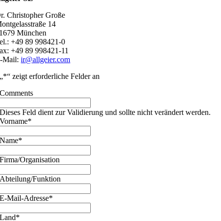
r. Christopher Große
ontgelasstraße 14
1679 München
el.: +49 89 998421-0
ax: +49 89 998421-11
-Mail:
ir@allgeier.com
„
*
“ zeigt erforderliche Felder an
Comments
Dieses Feld dient zur Validierung und sollte nicht verändert werden.
Vorname
*
Name
*
Firma/Organisation
Abteilung/Funktion
E-Mail-Adresse
*
Land
*