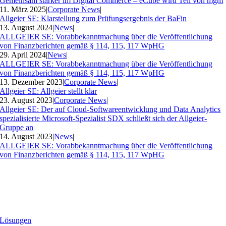
Gemeinsam stärker im Digital Commerce – eCube wird Teil von mgm
11. März 2025
|
Corporate News
|
Allgeier SE: Klarstellung zum Prüfungsergebnis der BaFin
13. August 2024
|
News
|
ALLGEIER SE: Vorabbekanntmachung über die Veröffentlichung
von Finanzberichten gemäß § 114, 115, 117 WpHG
29. April 2024
|
News
|
ALLGEIER SE: Vorabbekanntmachung über die Veröffentlichung
von Finanzberichten gemäß § 114, 115, 117 WpHG
13. Dezember 2023
|
Corporate News
|
Allgeier SE: Allgeier stellt klar
23. August 2023
|
Corporate News
|
Allgeier SE: Der auf Cloud-Softwareentwicklung und Data Analytics
spezialisierte Microsoft-Spezialist SDX schließt sich der Allgeier-
Gruppe an
14. August 2023
|
News
|
ALLGEIER SE: Vorabbekanntmachung über die Veröffentlichung
von Finanzberichten gemäß § 114, 115, 117 WpHG
Lösungen