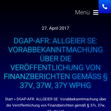
Zum
Inhalt
Menü
springen
27. April 2017
Lösungen
DGAP-AFR: ALLGEIER SE:
Über uns
VORABBEKANNTMACHUNG
ÜBER DIE
Investor Relation
VERÖFFENTLICHUNG VON
FINANZBERICHTEN GEMÄSS § 3
Karriere
7V, 37W, 37Y WPHG
News
Start
»
DGAP-AFR: ALLGEIER SE: Vorabbekanntmachung über
die Veröffentlichung von Finanzberichten gemäß § 37v, 37w,