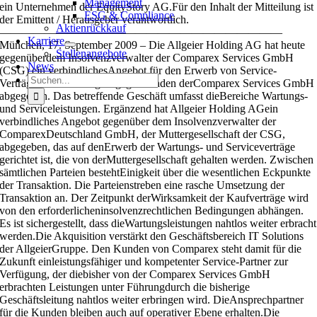
Management
ein Unternehmen der EquityStory AG.Für den Inhalt der Mitteilung ist
ESG & Compliance
der Emittent / Herausgeber verantwortlich.
Aktienrückkauf
—————————————————————————
Karriere
München, 17. September 2009 – Die Allgeier Holding AG hat heute
Stellenangebote
gegenüberdem Insolvenzverwalter der Comparex Services GmbH
News
(CSG) ein verbindlichesAngebot für den Erwerb von Service-
Suche
Verträgen und Vermögensgegenständen derComparex Services GmbH
nach:
abgegeben. Das betreffende Geschäft umfasst dieBereiche Wartungs-
und Serviceleistungen. Ergänzend hat Allgeier Holding AGein
verbindliches Angebot gegenüber dem Insolvenzverwalter der
ComparexDeutschland GmbH, der Muttergesellschaft der CSG,
abgegeben, das auf denErwerb der Wartungs- und Serviceverträge
gerichtet ist, die von derMuttergesellschaft gehalten werden. Zwischen
sämtlichen Parteien bestehtEinigkeit über die wesentlichen Eckpunkte
der Transaktion. Die Parteienstreben eine rasche Umsetzung der
Transaktion an. Der Zeitpunkt derWirksamkeit der Kaufverträge wird
von den erforderlicheninsolvenzrechtlichen Bedingungen abhängen.
Es ist sichergestellt, dass dieWartungsleistungen nahtlos weiter erbracht
werden.Die Akquisition verstärkt den Geschäftsbereich IT Solutions
der AllgeierGruppe. Den Kunden von Comparex steht damit für die
Zukunft einleistungsfähiger und kompetenter Service-Partner zur
Verfügung, der diebisher von der Comparex Services GmbH
erbrachten Leistungen unter Führungdurch die bisherige
Geschäftsleitung nahtlos weiter erbringen wird. DieAnsprechpartner
für die Kunden bleiben auch auf operativer Ebene erhalten.Die