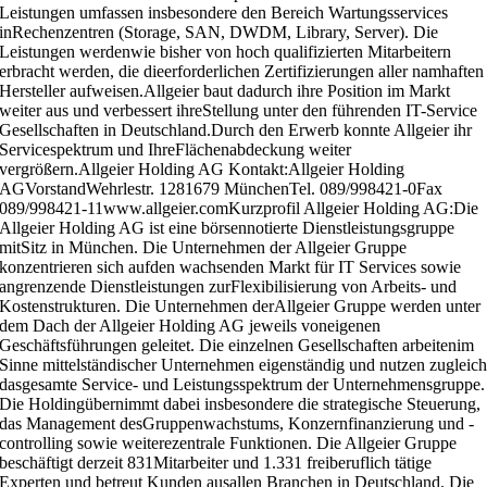
Leistungen umfassen insbesondere den Bereich Wartungsservices
inRechenzentren (Storage, SAN, DWDM, Library, Server). Die
Leistungen werdenwie bisher von hoch qualifizierten Mitarbeitern
erbracht werden, die dieerforderlichen Zertifizierungen aller namhaften
Hersteller aufweisen.Allgeier baut dadurch ihre Position im Markt
weiter aus und verbessert ihreStellung unter den führenden IT-Service
Gesellschaften in Deutschland.Durch den Erwerb konnte Allgeier ihr
Servicespektrum und IhreFlächenabdeckung weiter
vergrößern.Allgeier Holding AG Kontakt:Allgeier Holding
AGVorstandWehrlestr. 1281679 MünchenTel. 089/998421-0Fax
089/998421-11www.allgeier.comKurzprofil Allgeier Holding AG:Die
Allgeier Holding AG ist eine börsennotierte Dienstleistungsgruppe
mitSitz in München. Die Unternehmen der Allgeier Gruppe
konzentrieren sich aufden wachsenden Markt für IT Services sowie
angrenzende Dienstleistungen zurFlexibilisierung von Arbeits- und
Kostenstrukturen. Die Unternehmen derAllgeier Gruppe werden unter
dem Dach der Allgeier Holding AG jeweils voneigenen
Geschäftsführungen geleitet. Die einzelnen Gesellschaften arbeitenim
Sinne mittelständischer Unternehmen eigenständig und nutzen zugleic
dasgesamte Service- und Leistungsspektrum der Unternehmensgruppe.
Die Holdingübernimmt dabei insbesondere die strategische Steuerung,
das Management desGruppenwachstums, Konzernfinanzierung und -
controlling sowie weiterezentrale Funktionen. Die Allgeier Gruppe
beschäftigt derzeit 831Mitarbeiter und 1.331 freiberuflich tätige
Experten und betreut Kunden ausallen Branchen in Deutschland. Die