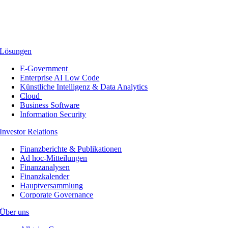
Lösungen
E-Government
Enterprise AI Low Code
Künstliche Intelligenz & Data Analytics
Cloud
Business Software
Information Security
Investor Relations
Finanzberichte & Publikationen
Ad hoc-Mitteilungen
Finanzanalysen
Finanzkalender
Hauptversammlung
Corporate Governance
Über uns