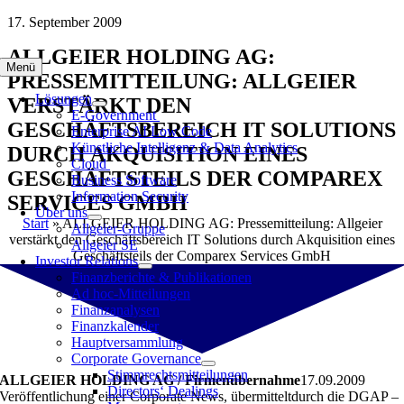
Zum
17. September 2009
Inhalt
ALLGEIER HOLDING AG:
springen
Menü
PRESSEMITTEILUNG: ALLGEIER
Lösungen
VERSTÄRKT DEN
E-Government
GESCHÄFTSBEREICH IT SOLUTIONS
Enterprise AI Low Code
Künstliche Intelligenz & Data Analytics
DURCH AKQUISITION EINES
Cloud
GESCHÄFTSTEILS DER COMPAREX
Business Software
Information Security
SERVICES GMBH
Über uns
Start
»
ALLGEIER HOLDING AG: Pressemitteilung: Allgeier
Allgeier-Gruppe
verstärkt den Geschäftsbereich IT Solutions durch Akquisition eines
Allgeier SE
Geschäftsteils der Comparex Services GmbH
Investor Relations
Finanzberichte & Publikationen
Ad hoc-Mitteilungen
Finanzanalysen
Finanzkalender
Hauptversammlung
Corporate Governance
Stimmrechtsmitteilungen
ALLGEIER HOLDING AG / Firmenübernahme
17.09.2009
Directors‘ Dealings
Veröffentlichung einer Corporate News, übermitteltdurch die DGAP –