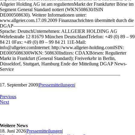
Allgeier Holding AG ist am reguliertenMarkt der Frankfurter Börse im
Segment General Standard notiert (WKN508630/ISIN
DE000508630). Weitere Informationen unter:
www.allgeier.com.17.09.2009 Finanznachrichten übermittelt durch die
DGAP—————————————————————————
Sprache: DeutschUnternehmen: ALLGEIER HOLDING AG
Wehrlestraße 12 81679 München DeutschlandTelefon: +49 (0) 89 – 99
84 21 0Fax: +49 (0) 89 – 99 84 21 11E-Mail:
info@allgeier.comInternet: http://www.allgeier-holding.comISIN:
DE0005086300WKN: 508630Indizes: CDAXBörsen: Regulierter
Markt in Frankfurt (General Standard); Freiverkehr in Berlin,
Düsseldorf, Stuttgart, Hamburg Ende der Mitteilung DGAP News-
Service
—————————————————————————
17. September 2009
|
Pressemitteilungen
|
Previous
Next
Weitere News
18. Juni 2026
|
Pressemitteilungen
|