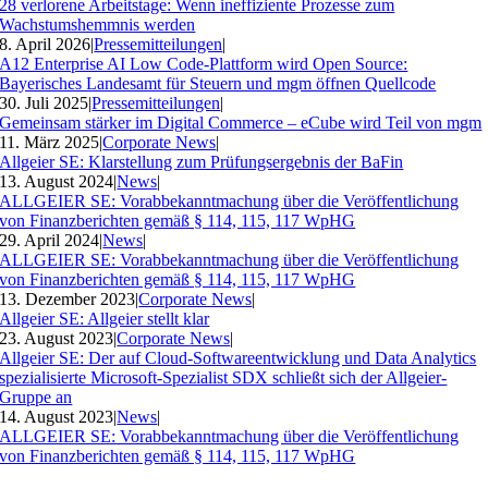
28 verlorene Arbeitstage: Wenn ineffiziente Prozesse zum
Wachstumshemmnis werden
8. April 2026
|
Pressemitteilungen
|
A12 Enterprise AI Low Code-Plattform wird Open Source:
Bayerisches Landesamt für Steuern und mgm öffnen Quellcode
30. Juli 2025
|
Pressemitteilungen
|
Gemeinsam stärker im Digital Commerce – eCube wird Teil von mgm
11. März 2025
|
Corporate News
|
Allgeier SE: Klarstellung zum Prüfungsergebnis der BaFin
13. August 2024
|
News
|
ALLGEIER SE: Vorabbekanntmachung über die Veröffentlichung
von Finanzberichten gemäß § 114, 115, 117 WpHG
29. April 2024
|
News
|
ALLGEIER SE: Vorabbekanntmachung über die Veröffentlichung
von Finanzberichten gemäß § 114, 115, 117 WpHG
13. Dezember 2023
|
Corporate News
|
Allgeier SE: Allgeier stellt klar
23. August 2023
|
Corporate News
|
Allgeier SE: Der auf Cloud-Softwareentwicklung und Data Analytics
spezialisierte Microsoft-Spezialist SDX schließt sich der Allgeier-
Gruppe an
14. August 2023
|
News
|
ALLGEIER SE: Vorabbekanntmachung über die Veröffentlichung
von Finanzberichten gemäß § 114, 115, 117 WpHG