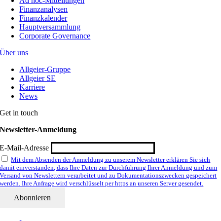
Ad hoc-Mitteilungen
Finanzanalysen
Finanzkalender
Hauptversammlung
Corporate Governance
Über uns
Allgeier-Gruppe
Allgeier SE
Karriere
News
Get in touch
Newsletter-Anmeldung
E-Mail-Adresse
Mit dem Absenden der Anmeldung zu unserem Newsletter erklären Sie sich
damit einverstanden, dass Ihre Daten zur Durchführung Ihrer Anmeldung und zum
Versand von Newslettern verarbeitet und zu Dokumentationszwecken gespeichert
werden. Ihre Anfrage wird verschlüsselt per https an unseren Server gesendet.