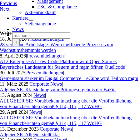
Management
Previous
ESG & Compliance
Next
Aktienrückkauf
Karriere
Stellenangebote
News
Weitere News
Suche
18. Juni 2026
|
Pressemitteilungen
|
nach:
28 verlorene Arbeitstage: Wenn ineffiziente Prozesse zum
Wachstumshemmnis werden
8. April 2026
|
Pressemitteilungen
|
A12 Enterprise AI Low Code-Plattform wird Open Source:
Bayerisches Landesamt für Steuern und mgm öffnen Quellcode
30. Juli 2025
|
Pressemitteilungen
|
Gemeinsam stärker im Digital Commerce – eCube wird Teil von mgm
11. März 2025
|
Corporate News
|
Allgeier SE: Klarstellung zum Prüfungsergebnis der BaFin
13. August 2024
|
News
|
ALLGEIER SE: Vorabbekanntmachung über die Veröffentlichung
von Finanzberichten gemäß § 114, 115, 117 WpHG
29. April 2024
|
News
|
ALLGEIER SE: Vorabbekanntmachung über die Veröffentlichung
von Finanzberichten gemäß § 114, 115, 117 WpHG
13. Dezember 2023
|
Corporate News
|
Allgeier SE: Allgeier stellt klar