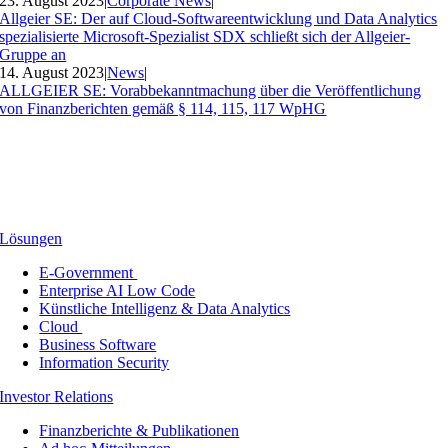
23. August 2023
|
Corporate News
|
Allgeier SE: Der auf Cloud-Softwareentwicklung und Data Analytics
spezialisierte Microsoft-Spezialist SDX schließt sich der Allgeier-
Gruppe an
14. August 2023
|
News
|
ALLGEIER SE: Vorabbekanntmachung über die Veröffentlichung
von Finanzberichten gemäß § 114, 115, 117 WpHG
Lösungen
E-Government
Enterprise AI Low Code
Künstliche Intelligenz & Data Analytics
Cloud
Business Software
Information Security
Investor Relations
Finanzberichte & Publikationen