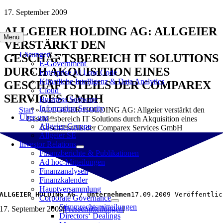
Zum
17. September 2009
Inhalt
ALLGEIER HOLDING AG: ALLGEIER
springen
Menü
VERSTÄRKT DEN
Lösungen
GESCHÄFTSBEREICH IT SOLUTIONS
E-Government
DURCH AKQUISITION EINES
Enterprise AI Low Code
Künstliche Intelligenz & Data Analytics
GESCHÄFTSTEILS DER COMPAREX
Cloud
SERVICES GMBH
Business Software
Information Security
Start
»
ALLGEIER HOLDING AG: Allgeier verstärkt den
Über uns
Geschäftsbereich IT Solutions durch Akquisition eines
Allgeier-Gruppe
Geschäftsteils der Comparex Services GmbH
Allgeier SE
Investor Relations
Finanzberichte & Publikationen
Ad hoc-Mitteilungen
Finanzanalysen
Finanzkalender
Hauptversammlung
ALLGEIER HOLDING AG / Unternehmen
17.09.2009 Veröffentlic
Corporate Governance
Stimmrechtsmitteilungen
17. September 2009
|
Pressemitteilungen
|
Directors‘ Dealings