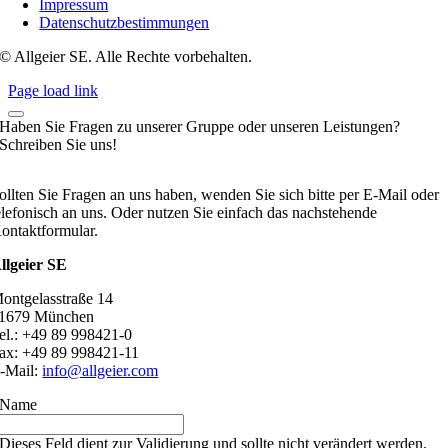
Impressum
Datenschutzbestimmungen
© Allgeier SE. Alle Rechte vorbehalten.
Page load link
Haben Sie Fragen zu unserer Gruppe oder unseren Leistungen?
Schreiben Sie uns!
ollten Sie Fragen an uns haben, wenden Sie sich bitte per E-Mail oder
elefonisch an uns. Oder nutzen Sie einfach das nachstehende
ontaktformular.
llgeier SE
ontgelasstraße 14
1679 München
el.: +49 89 998421-0
ax: +49 89 998421-11
-Mail:
info@allgeier.com
Name
Dieses Feld dient zur Validierung und sollte nicht verändert werden.