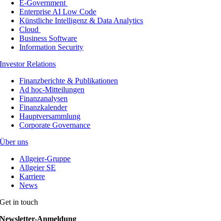
E-Government
Enterprise AI Low Code
Künstliche Intelligenz & Data Analytics
Cloud
Business Software
Information Security
Investor Relations
Finanzberichte & Publikationen
Ad hoc-Mitteilungen
Finanzanalysen
Finanzkalender
Hauptversammlung
Corporate Governance
Über uns
Allgeier-Gruppe
Allgeier SE
Karriere
News
Get in touch
Newsletter-Anmeldung