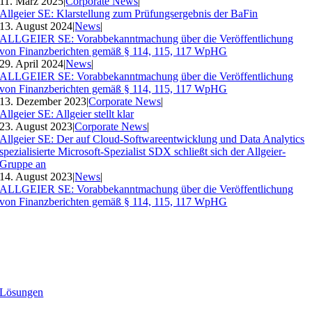
11. März 2025
|
Corporate News
|
Allgeier SE: Klarstellung zum Prüfungsergebnis der BaFin
13. August 2024
|
News
|
ALLGEIER SE: Vorabbekanntmachung über die Veröffentlichung
von Finanzberichten gemäß § 114, 115, 117 WpHG
29. April 2024
|
News
|
ALLGEIER SE: Vorabbekanntmachung über die Veröffentlichung
von Finanzberichten gemäß § 114, 115, 117 WpHG
13. Dezember 2023
|
Corporate News
|
Allgeier SE: Allgeier stellt klar
23. August 2023
|
Corporate News
|
Allgeier SE: Der auf Cloud-Softwareentwicklung und Data Analytics
spezialisierte Microsoft-Spezialist SDX schließt sich der Allgeier-
Gruppe an
14. August 2023
|
News
|
ALLGEIER SE: Vorabbekanntmachung über die Veröffentlichung
von Finanzberichten gemäß § 114, 115, 117 WpHG
Lösungen