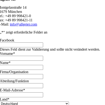
ontgelasstraße 14
1679 München
el.: +49 89 998421-0
ax: +49 89 998421-11
-Mail:
info@allgeier.com
„
*
“ zeigt erforderliche Felder an
Facebook
Dieses Feld dient zur Validierung und sollte nicht verändert werden.
Vorname
*
Name
*
Firma/Organisation
Abteilung/Funktion
E-Mail-Adresse
*
Land
*