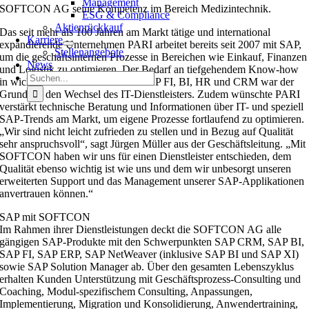
Management
SOFTCON AG seine Kompetenz im Bereich Medizintechnik.
ESG & Compliance
Aktienrückkauf
Das seit mehr als 100 Jahren am Markt tätige und international
Karriere
expandierende Unternehmen PARI arbeitet bereits seit 2007 mit SAP,
Stellenangebote
um die geschäftsinternen Prozesse in Bereichen wie Einkauf, Finanzen
News
und Logistik zu optimieren. Der Bedarf an tiefgehendem Know-how
Suche
in wichtigen SAP-Modulen wie SAP FI, BI, HR und CRM war der
nach:
Grund für den Wechsel des IT-Dienstleisters. Zudem wünschte PARI
verstärkt technische Beratung und Informationen über IT- und speziell
SAP-Trends am Markt, um eigene Prozesse fortlaufend zu optimieren.
„Wir sind nicht leicht zufrieden zu stellen und in Bezug auf Qualität
sehr anspruchsvoll“, sagt Jürgen Müller aus der Geschäftsleitung. „Mit
SOFTCON haben wir uns für einen Dienstleister entschieden, dem
Qualität ebenso wichtig ist wie uns und dem wir unbesorgt unseren
erweiterten Support und das Management unserer SAP-Applikationen
anvertrauen können.“
SAP mit SOFTCON
Im Rahmen ihrer Dienstleistungen deckt die SOFTCON AG alle
gängigen SAP-Produkte mit den Schwerpunkten SAP CRM, SAP BI,
SAP FI, SAP ERP, SAP NetWeaver (inklusive SAP BI und SAP XI)
sowie SAP Solution Manager ab. Über den gesamten Lebenszyklus
erhalten Kunden Unterstützung mit Geschäftsprozess-Consulting und
Coaching, Modul-spezifischem Consulting, Anpassungen,
Implementierung, Migration und Konsolidierung, Anwendertraining,