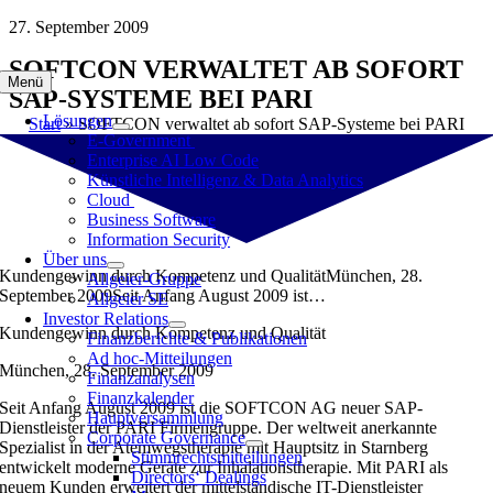
Zum
27. September 2009
Inhalt
SOFTCON VERWALTET AB SOFORT
springen
Menü
SAP-SYSTEME BEI PARI
Lösungen
Start
»
SOFTCON verwaltet ab sofort SAP-Systeme bei PARI
E-Government
Enterprise AI Low Code
Künstliche Intelligenz & Data Analytics
Cloud
Business Software
Information Security
Über uns
Kundengewinn durch Kompetenz und QualitätMünchen, 28.
Allgeier-Gruppe
September 2009Seit Anfang August 2009 ist…
Allgeier SE
Investor Relations
Kundengewinn durch Kompetenz und Qualität
Finanzberichte & Publikationen
Ad hoc-Mitteilungen
München, 28. September 2009
Finanzanalysen
Finanzkalender
Seit Anfang August 2009 ist die SOFTCON AG neuer SAP-
Hauptversammlung
Dienstleister der PARI Firmengruppe. Der weltweit anerkannte
Corporate Governance
Spezialist in der Atemwegstherapie mit Hauptsitz in Starnberg
Stimmrechtsmitteilungen
entwickelt moderne Geräte zur Inhalationstherapie. Mit PARI als
Directors‘ Dealings
neuem Kunden erweitert der mittelständische IT-Dienstleister