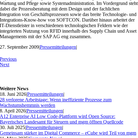
Wartung und Pflege sowie Systemadministration. Im Vordergrund steht
dabei die Prozessberatung mit dem Design und der fachlichen
Integration von Geschäftsprozessen sowie das breite Technologie- und
Integrations-Know-how von SOFTCON. Darüber hinaus arbeitet der
IT-Dienstleister in verschiedenen technologischen Feldern wie der
integrierten Nutzung von RFID innerhalb des Supply Chain und Asset
Managements mit der SAP AG eng zusammen.
27. September 2009
|
Pressemitteilungen
|
Previous
Next
Weitere News
18. Juni 2026
|
Pressemitteilungen
|
28 verlorene Arbeitstage: Wenn ineffiziente Prozesse zum
Wachstumshemmnis werden
8. April 2026
|
Pressemitteilungen
|
A12 Enterprise AI Low Code-Plattform wird Open Source:
Bayerisches Landesamt für Steuern und mgm öffnen Quellcode
30. Juli 2025
|
Pressemitteilungen
|
Gemeinsam stärker im Digital Commerce – eCube wird Teil von mgm