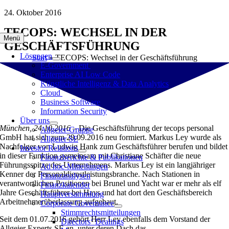
Zum
24. Oktober 2016
Inhalt
TECOPS: WECHSEL IN DER
springen
Menü
GESCHÄFTSFÜHRUNG
Lösungen
Start
»
TECOPS: Wechsel in der Geschäftsführung
E-Government
Enterprise AI Low Code
Künstliche Intelligenz & Data Analytics
Cloud
Business Software
Information Security
Über uns
München, 24.10.2016 –
Die Geschäftsführung der tecops personal
Allgeier-Gruppe
GmbH hat sich zum 29.09.2016 neu formiert. Markus Ley wurde als
Allgeier SE
Nachfolger von Ludwig Hank zum Geschäftsführer berufen und bildet
Investor Relations
in dieser Funktion gemeinsam mit Christiane Schäfter die neue
Finanzberichte & Publikationen
Führungsspitze des Unternehmens. Markus Ley ist ein langjähriger
Ad hoc-Mitteilungen
Kenner der Personaldienstleistungsbranche. Nach Stationen in
Finanzanalysen
verantwortlichen Positionen bei Brunel und Yacht war er mehr als elf
Finanzkalender
Jahre Geschäftsführer bei Hays und hat dort den Geschäftsbereich
Hauptversammlung
Arbeitnehmerüberlassung aufgebaut.
Corporate Governance
Stimmrechtsmitteilungen
Seit dem 01.07.2016 gehört Herr Ley ebenfalls dem Vorstand der
Directors‘ Dealings
Allgeier Experts SE an, unter deren Dach das