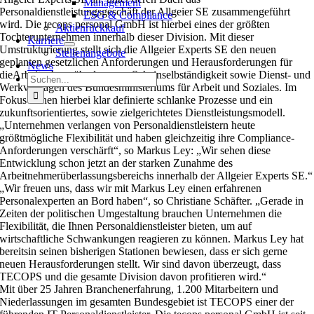
Management
Personaldienstleistungsgeschäft der Allgeier SE zusammengeführt
ESG & Compliance
wird. Die tecops personal GmbH ist hierbei eines der größten
Aktienrückkauf
Tochterunternehmen innerhalb dieser Division. Mit dieser
Karriere
Umstrukturierung stellt sich die Allgeier Experts SE den neuen
Stellenangebote
geplanten gesetzlichen Anforderungen und Herausforderungen für
News
dieArbeitnehmerüberlassung, Scheinselbständigkeit sowie Dienst- und
Suche
Werkverträgen des Bundesministeriums für Arbeit und Soziales. Im
nach:
Fokus stehen hierbei klar definierte schlanke Prozesse und ein
zukunftsorientiertes, sowie zielgerichtetes Dienstleistungsmodell.
„Unternehmen verlangen von Personaldienstleistern heute
größtmögliche Flexibilität und haben gleichzeitig ihre Compliance-
Anforderungen verschärft“, so Markus Ley: „Wir sehen diese
Entwicklung schon jetzt an der starken Zunahme des
Arbeitnehmerüberlassungsbereichs innerhalb der Allgeier Experts SE.“
„Wir freuen uns, dass wir mit Markus Ley einen erfahrenen
Personalexperten an Bord haben“, so Christiane Schäfter. „Gerade in
Zeiten der politischen Umgestaltung brauchen Unternehmen die
Flexibilität, die Ihnen Personaldienstleister bieten, um auf
wirtschaftliche Schwankungen reagieren zu können. Markus Ley hat
bereitsin seinen bisherigen Stationen bewiesen, dass er sich gerne
neuen Herausforderungen stellt. Wir sind davon überzeugt, dass
TECOPS und die gesamte Division davon profitieren wird.“
Mit über 25 Jahren Branchenerfahrung, 1.200 Mitarbeitern und
Niederlassungen im gesamten Bundesgebiet ist TECOPS einer der