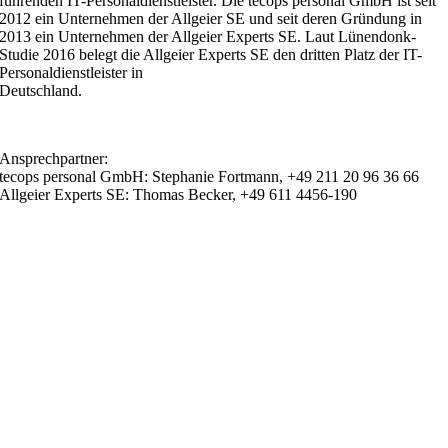
führenden IT-Personaldienstleister. Die tecops personal GmbH ist seit
2012 ein Unternehmen der Allgeier SE und seit deren Gründung in
2013 ein Unternehmen der Allgeier Experts SE. Laut Lünendonk-
Studie 2016 belegt die Allgeier Experts SE den dritten Platz der IT-
Personaldienstleister in
Deutschland.
Ansprechpartner:
tecops personal GmbH: Stephanie Fortmann, +49 211 20 96 36 66
Allgeier Experts SE: Thomas Becker, +49 611 4456-190