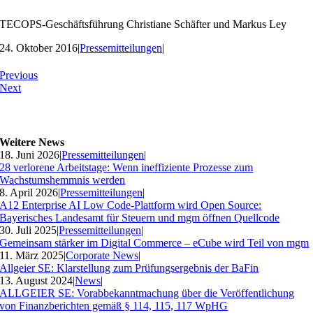
TECOPS-Geschäftsführung Christiane Schäfter und Markus Ley
24. Oktober 2016
|
Pressemitteilungen
|
Previous
Next
Weitere News
18. Juni 2026
|
Pressemitteilungen
|
28 verlorene Arbeitstage: Wenn ineffiziente Prozesse zum
Wachstumshemmnis werden
8. April 2026
|
Pressemitteilungen
|
A12 Enterprise AI Low Code-Plattform wird Open Source:
Bayerisches Landesamt für Steuern und mgm öffnen Quellcode
30. Juli 2025
|
Pressemitteilungen
|
Gemeinsam stärker im Digital Commerce – eCube wird Teil von mgm
11. März 2025
|
Corporate News
|
Allgeier SE: Klarstellung zum Prüfungsergebnis der BaFin
13. August 2024
|
News
|
ALLGEIER SE: Vorabbekanntmachung über die Veröffentlichung
von Finanzberichten gemäß § 114, 115, 117 WpHG