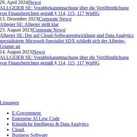
29. April 2024
|
News
|
ALLGEIER SE: Vorabbekanntmachung über die Veröffentlichung
von Finanzberichten gemäß § 114, 115, 117 WpHG
13. Dezember 2023
|
Corporate News
|
Allgeier SE: Allgeier stellt klar
23. August 2023
|
Corporate News
|
Allgeier SE: Der auf Cloud-Softwareentwicklung und Data Analytics
spezialisierte Microsoft-Spezialist SDX schließt sich der Allgeier-
Gruppe an
14. August 2023
|
News
|
ALLGEIER SE: Vorabbekanntmachung über die Veröffentlichung
von Finanzberichten gemäß § 114, 115, 117 WpHG
Lösungen
E-Government
Enterprise AI Low Code
Künstliche Intelligenz & Data Analytics
Cloud
Business Software