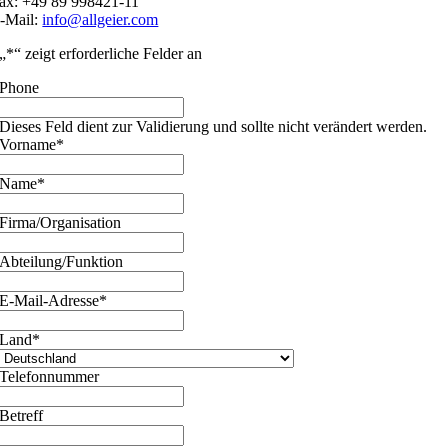
ax: +49 89 998421-11
-Mail:
info@allgeier.com
„
*
“ zeigt erforderliche Felder an
Phone
Dieses Feld dient zur Validierung und sollte nicht verändert werden.
Vorname
*
Name
*
Firma/Organisation
Abteilung/Funktion
E-Mail-Adresse
*
Land
*
Telefonnummer
Betreff