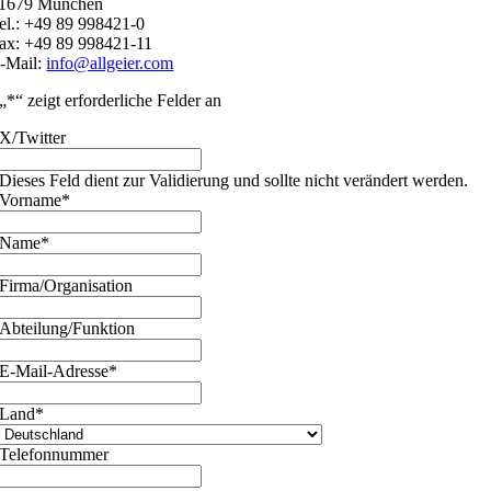
1679 München
el.: +49 89 998421-0
ax: +49 89 998421-11
-Mail:
info@allgeier.com
„
*
“ zeigt erforderliche Felder an
X/Twitter
Dieses Feld dient zur Validierung und sollte nicht verändert werden.
Vorname
*
Name
*
Firma/Organisation
Abteilung/Funktion
E-Mail-Adresse
*
Land
*
Telefonnummer