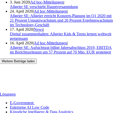
3. Juni 2020
|
Ad hoc-Mitteilungen
|
Allgeier SE verschiebt Hauptversammlung
24. April 2020
|
Ad hoc-Mitteilungen
|
Allgeier SE: Allgeier erreicht Konzern-Planung im Q1 2020 mit
21 Prozent Umsatzwachstum und 26 Prozent Ergebniswachstum
im Technology-Geschäft
17. April 2020
|
News
|
Digital zusammenhalten: Allgeier Kids & Teens lernen weltweit
gemeinsam
16. April 2020
|
Ad hoc-Mitteilungen
|
Allgeier SE: Aufsichtsrat billigt Jahresabschluss 2019, EBITDA
im Berichtszeitraum um 57 Prozent auf 70 Mio. EUR gesteigert
Weitere Beiträge laden
Lösungen
E-Government
Enterprise AI Low Code
Künstliche Intelligenz & Data Analytics