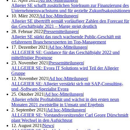
12. April 2022
|
Ad hoc-Mitteilungen
|
Allgeier SE schafft zusätzlichen Spielraum zur Finanzierung des
Unternehmenswachstums und für gezielte Zukunftsakquisitione
10. März 2022
|
Ad hoc-Mitteilungen
|
Allgeier SE übertrifft gemäß vorläufiger Zahlen den Forecast für
das Geschäftsjahr 2021 – Marge steigt deutlich
28. Februar 2022
|
Pressemitteilungen
|
Allgeier SE stärkt das rasch wachsende Public-Geschäft mit
erfahrenem Branchenexperten im Top-Management
17. Dezember 2021
|
Ad hoc-Mitteilungen
|
ALLGEIER SE: Guidance für das Geschäftsjahr 2022 und
mittelfristige Prognose
23. November 2021
|
Pressemitteilungen
|
ALLGEIER SE: Evora IT Solutions wird Teil der Allgeier
Gruppe
12. November 2021
|
Ad hoc-Mitteilungen
|
ALLGEIER SE: Allgeier verstärkt sich mit SAP-Consulting-
und -Software-Spezialist Evora
25. Oktober 2021
|
Ad hoc-Mitteilungen
|
Allgeier erhöht Profitabilität und wächst in den ersten neun
Monaten 2021 zweistellig in Umsatz und Ergebnis
2. September 2021
|
Ad hoc-Mitteilungen
|
ALLGEIER SE: Vorstandsvorsitzender Carl Georg Dürschmidt
plant Wechsel in den Aufsichtsrat
12. August 2021
|
News
|