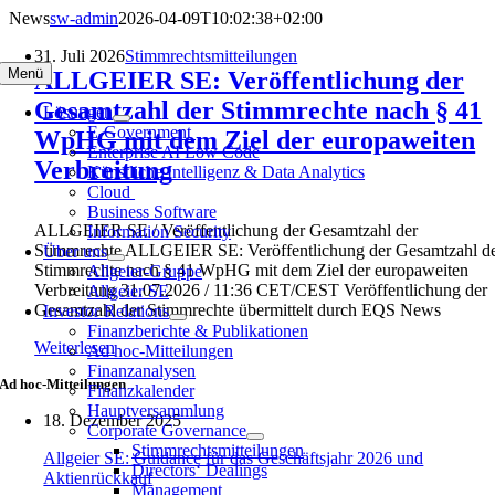
Zum
News
sw-admin
2026-04-09T10:02:38+02:00
Inhalt
31. Juli 2026
Stimmrechtsmitteilungen
springen
Menü
ALLGEIER SE: Veröffentlichung der
Gesamtzahl der Stimmrechte nach § 41
Lösungen
E-Government
WpHG mit dem Ziel der europaweiten
Enterprise AI Low Code
Verbreitung
Künstliche Intelligenz & Data Analytics
Cloud
Business Software
ALLGEIER SE / Veröffentlichung der Gesamtzahl der
Information Security
Stimmrechte ALLGEIER SE: Veröffentlichung der Gesamtzahl d
Über uns
Stimmrechte nach § 41 WpHG mit dem Ziel der europaweiten
Allgeier-Gruppe
Verbreitung 31.07.2026 / 11:36 CET/CEST Veröffentlichung der
Allgeier SE
Gesamtzahl der Stimmrechte übermittelt durch EQS News
Investor Relations
Finanzberichte & Publikationen
Weiterlesen
Ad hoc-Mitteilungen
Finanzanalysen
Ad hoc-Mitteilungen
Finanzkalender
Hauptversammlung
18. Dezember 2025
Corporate Governance
Stimmrechtsmitteilungen
Allgeier SE: Guidance für das Geschäftsjahr 2026 und
Directors‘ Dealings
Aktienrückkauf
Management