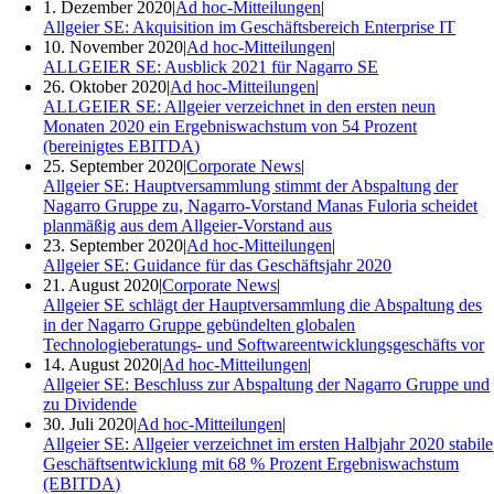
1. Dezember 2020
|
Ad hoc-Mitteilungen
|
Allgeier SE: Akquisition im Geschäftsbereich Enterprise IT
10. November 2020
|
Ad hoc-Mitteilungen
|
ALLGEIER SE: Ausblick 2021 für Nagarro SE
26. Oktober 2020
|
Ad hoc-Mitteilungen
|
ALLGEIER SE: Allgeier verzeichnet in den ersten neun
Monaten 2020 ein Ergebniswachstum von 54 Prozent
(bereinigtes EBITDA)
25. September 2020
|
Corporate News
|
Allgeier SE: Hauptversammlung stimmt der Abspaltung der
Nagarro Gruppe zu, Nagarro-Vorstand Manas Fuloria scheidet
planmäßig aus dem Allgeier-Vorstand aus
23. September 2020
|
Ad hoc-Mitteilungen
|
Allgeier SE: Guidance für das Geschäftsjahr 2020
21. August 2020
|
Corporate News
|
Allgeier SE schlägt der Hauptversammlung die Abspaltung des
in der Nagarro Gruppe gebündelten globalen
Technologieberatungs- und Softwareentwicklungsgeschäfts vor
14. August 2020
|
Ad hoc-Mitteilungen
|
Allgeier SE: Beschluss zur Abspaltung der Nagarro Gruppe und
zu Dividende
30. Juli 2020
|
Ad hoc-Mitteilungen
|
Allgeier SE: Allgeier verzeichnet im ersten Halbjahr 2020 stabile
Geschäftsentwicklung mit 68 % Prozent Ergebniswachstum
(EBITDA)