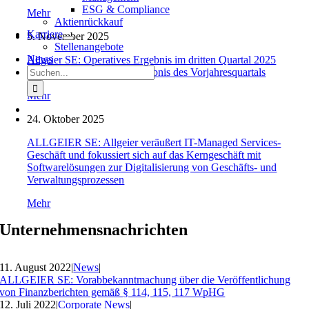
ESG & Compliance
Mehr
Aktienrückkauf
Karriere
5. November 2025
Stellenangebote
News
Allgeier SE: Operatives Ergebnis im dritten Quartal 2025
Suche
übersteigt das operative Ergebnis des Vorjahresquartals
nach:
Mehr
24. Oktober 2025
ALLGEIER SE: Allgeier veräußert IT-Managed Services-
Geschäft und fokussiert sich auf das Kerngeschäft mit
Softwarelösungen zur Digitalisierung von Geschäfts- und
Verwaltungsprozessen
Mehr
Unternehmensnachrichten
11. August 2022
|
News
|
ALLGEIER SE: Vorabbekanntmachung über die Veröffentlichung
von Finanzberichten gemäß § 114, 115, 117 WpHG
12. Juli 2022
|
Corporate News
|