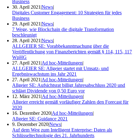
Business
30. April 2021
|
News
|
Digitales Customer Engagement: 10 Strategien für jedes
Business
29. April 2021
|
News
|
7 Wege, wie Blockchain die digitale Transformation
beschleunigt
28. April 2021
|
News
|
ALLGEIER SE: Vorabbekanntmachung über die
Veröffentlichung von Finanzberichten gemäß § 114, 115, 117
WpHG
27. April 2021
|
Ad hoc-Mitteilungen
|
ALLGEIER SE: Allgeier startet mit Umsatz- und
Ergebniswachstum ins Jahr 2021
27. April 2021
|
Ad hoc-Mitteilungen
|
Allgeier SE: Aufsichtsrat billigt Jahresabschluss 2020 und
schlägt Dividende von 0,50 Euro vor
12. März 2021
|
Ad hoc-Mitteilungen
|
Allgeier erreicht gemäß vorläufiger Zahlen den Forecast für
2020
16. Dezember 2020
|
Ad hoc-Mitteilungen
|
Allgeier SE: Guidance 2021
9. Dezember 2020
|
News
|
Auf dem Weg zum Intelligent Enterprise: Daten als
Schlüsseltechnologie des 21. Jahrhunderts