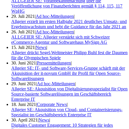
ALLGEIER SE: Vorabbekanntmachung über die
Veröffentlichung von Finanzberichten gemäß § 114, 115, 117
WpHG
29. Juli 2021
|
Ad hoc-Mitteilungen
|
Allgeier erzielt im ersten Halbjahr 2021 deutliches Umsatz- und
Ergebniswachstum und hebt die Guidance für das Jahr 2021 an
26. Juli 2021
|
Ad hoc-Mitteilungen
|
ALLGEIER SE: Allgeier verstärkt sich mit Schweizer
eCommerce-Agentur und Softwarehaus MySign AG
15. Juli 2021
|
News
|
Allgeier drückt Segel-Weltmeister Philipp Buhl fest die Daumen
für die Olympischen Spiele
30. Juni 2021
|
Pressemitteilungen
|
Allgeier SE: IT- und Software-Services-Gruppe schärft mit der
Akquisition der it-novum GmbH ihr Profil für Open Source-
Softwarelösungen
29. Juni 2021
|
Ad hoc-Mitteilungen
|
Allgeier SE: Akquisition von Digitalisierungsspezialist für Open
Source-basierte Softwarelösungen im Geschäftsbereich
Enterprise IT
18. Juni 2021
|
Corporate News
|
Allgeier SE: Akquisition von Cloud- und Containerisierungs-
Spezialist im Geschäftsbereich Enterprise IT
30. April 2021
|
News
|
Digitales Customer Engagement: 10 Strategien für jedes