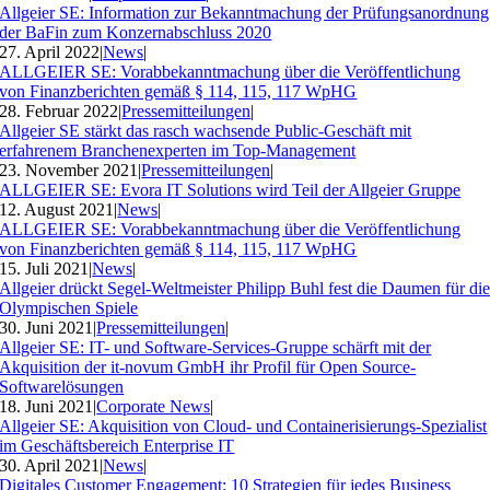
Allgeier SE: Information zur Bekanntmachung der Prüfungsanordnung
der BaFin zum Konzernabschluss 2020
27. April 2022
|
News
|
ALLGEIER SE: Vorabbekanntmachung über die Veröffentlichung
von Finanzberichten gemäß § 114, 115, 117 WpHG
28. Februar 2022
|
Pressemitteilungen
|
Allgeier SE stärkt das rasch wachsende Public-Geschäft mit
erfahrenem Branchenexperten im Top-Management
23. November 2021
|
Pressemitteilungen
|
ALLGEIER SE: Evora IT Solutions wird Teil der Allgeier Gruppe
12. August 2021
|
News
|
ALLGEIER SE: Vorabbekanntmachung über die Veröffentlichung
von Finanzberichten gemäß § 114, 115, 117 WpHG
15. Juli 2021
|
News
|
Allgeier drückt Segel-Weltmeister Philipp Buhl fest die Daumen für di
Olympischen Spiele
30. Juni 2021
|
Pressemitteilungen
|
Allgeier SE: IT- und Software-Services-Gruppe schärft mit der
Akquisition der it-novum GmbH ihr Profil für Open Source-
Softwarelösungen
18. Juni 2021
|
Corporate News
|
Allgeier SE: Akquisition von Cloud- und Containerisierungs-Spezialist
im Geschäftsbereich Enterprise IT
30. April 2021
|
News
|
Digitales Customer Engagement: 10 Strategien für jedes Business