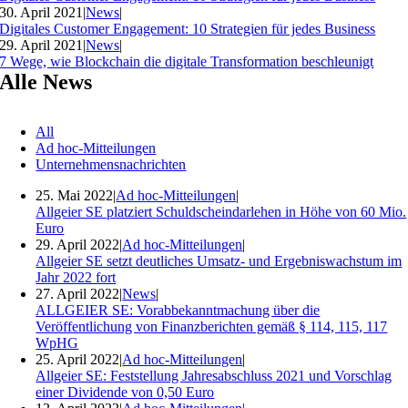
30. April 2021
|
News
|
Digitales Customer Engagement: 10 Strategien für jedes Business
29. April 2021
|
News
|
7 Wege, wie Blockchain die digitale Transformation beschleunigt
Alle News
All
Ad hoc-Mitteilungen
Unternehmensnachrichten
25. Mai 2022
|
Ad hoc-Mitteilungen
|
Allgeier SE platziert Schuldscheindarlehen in Höhe von 60 Mio.
Euro
29. April 2022
|
Ad hoc-Mitteilungen
|
Allgeier SE setzt deutliches Umsatz- und Ergebniswachstum im
Jahr 2022 fort
27. April 2022
|
News
|
ALLGEIER SE: Vorabbekanntmachung über die
Veröffentlichung von Finanzberichten gemäß § 114, 115, 117
WpHG
25. April 2022
|
Ad hoc-Mitteilungen
|
Allgeier SE: Feststellung Jahresabschluss 2021 und Vorschlag
einer Dividende von 0,50 Euro